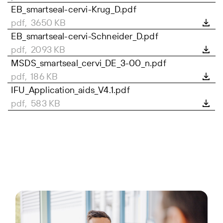
EB_smartseal-cervi-Krug_D.pdf
pdf, 3650 KB
EB_smartseal-cervi-Schneider_D.pdf
pdf, 2093 KB
MSDS_smartseal_cervi_DE_3-00_n.pdf
pdf, 186 KB
IFU_Application_aids_V4.1.pdf
pdf, 583 KB