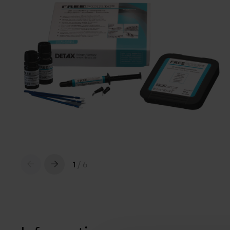
1
/
6