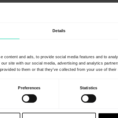
Starterset
60 g Dose plast
fixgel 5 ml Fla
ml Flasche coat
Details
Einmalpinsel, b
10 St. Applikat
Standardpackung plast
60 g Dose
Standardpackung fixgel
3 g Spritze
e content and ads, to provide social media features and to analy
Standardpackung bond
5 ml Flasche
 our site with our social media, advertising and analytics partn
 provided to them or that they’ve collected from your use of their
Standardpackung coat
10 ml Flasche
Einmalpinsel
100 St., blau-me
Applikationasnadeln
10 St.
Preferences
Statistics
EB-freeform-Altmann.pdf
EB-Freeform-Olbrich.pdf
MSDS_freeform-bond_DE_3-01_n.pdf
MSDS_freeform-coat_DE_3-01_n.pdf