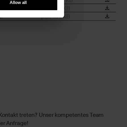
Allow all
pdf, 145 KB
df
pdf, 159 KB
 Kontakt treten? Unser kompetentes Team
der Anfrage!