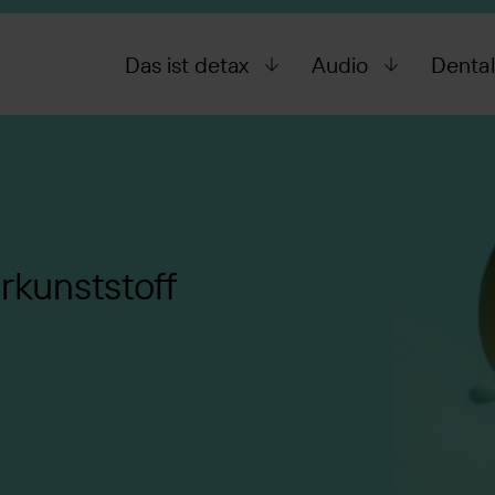
Das ist detax
Audio
Denta
rkunststoff