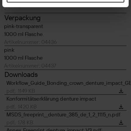
700 MPas
-
Verpackung
pink-transparent
1000 ml Flasche
Artikelnummer: 04436
pink
1000 ml Flasche
Artikelnummer: 04437
Downloads
Workflow_Guide_Bonding_crown_denture_impact_GB
pdf, 1149 KB
Konformitätserklärung denture impact
pdf, 1420 KB
MSDS_freeprint__denture_385_de_1_2_1115_n.pdf
pdf, 178 KB
Annex_Freeprint_denture_impact_V3.pdf