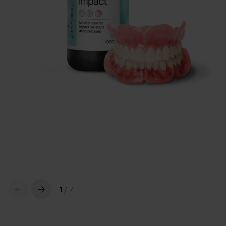
1
/
7