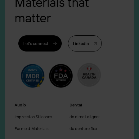
Materials that
matter
Let's connect
LinkedIn
Audio
Dental
Impression Silicones
dx direct aligner
Earmold Materials
dx denture flex