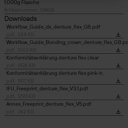
1.000g Flasche
Artikelnummer: 04626
Downloads
Workflow_Guide_dx_denture_flex_GB.pdf
pdf, 544 KB
Workflow_Guide_Bonding_crown_denture_flex_GB.p
pdf, 1063 KB
Konformitätserklärung denture flex clear
pdf, 1426 KB
Konformitätserklärung denture flex pink-tr.
pdf, 1417 KB
IFU_Freeprint_denture_flex_V3.1.pdf
pdf, 1293 KB
Annex_Freeprint_denture_flex_V5.pdf
pdf, 242 KB