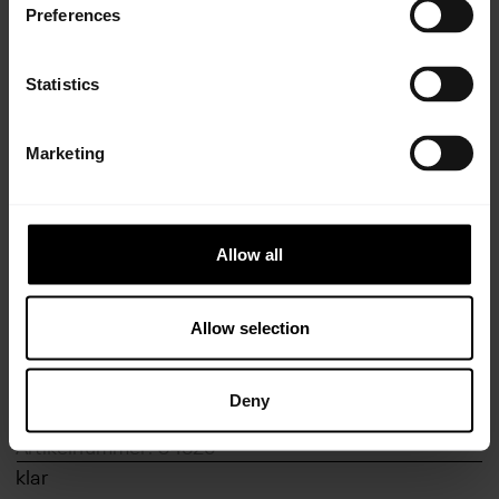
Preferences
Statistics
Marketing
Alle Vertriebspartner
Allow all
Informationen
Allow selection
Verpackung
pink-transparent
Deny
1.000g Flasche
Artikelnummer: 04625
klar