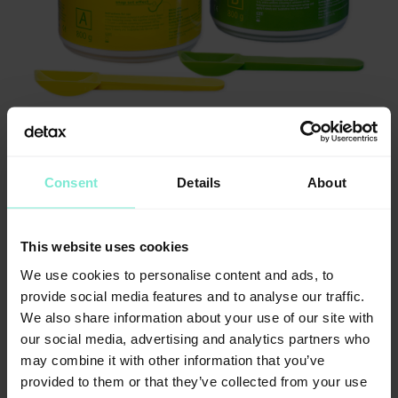
Consent
Details
About
Informationen
This website uses cookies
Verpackung
We use cookies to personalise content and ads, to
Standardpackung
provide social media features and to analyse our traffic.
2 x 800 g Base + Katalysator 2 Dosierlöffel grün /
We also share information about your use of our site with
gelb
our social media, advertising and analytics partners who
Artikelnummer: 02487
may combine it with other information that you’ve
Bulkpack
provided to them or that they’ve collected from your use