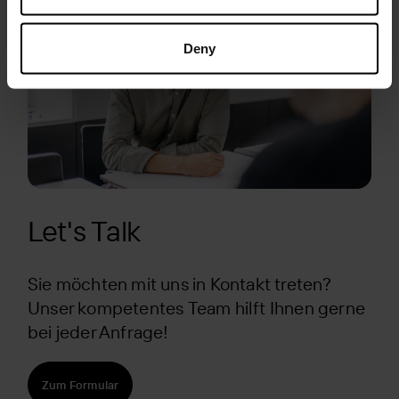
Deny
Let's Talk
Sie möchten mit uns in Kontakt treten?
Unser kompetentes Team hilft Ihnen gerne
bei jeder Anfrage!
Zum Formular